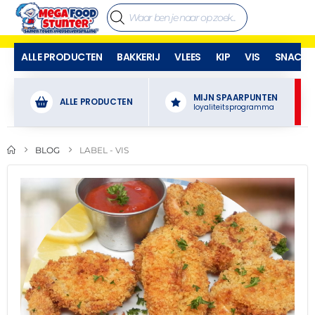
ALLE PRODUCTEN
BAKKERIJ
VLEES
KIP
VIS
SNACKS
MIJN SPAARPUNTEN
ALLE PRODUCTEN
loyaliteitsprogramma
BLOG
LABEL -
VIS