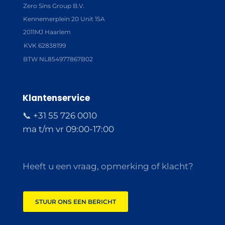
Zero Sins Group B.V.
Kennemerplein 20 Unit 15A
2011MJ Haarlem
KVK 62838199
BTW NL854977867B02
Klantenservice
📞 +31 55 726 0010
ma t/m vr 09:00-17:00
Heeft u een vraag, opmerking of klacht?
STUUR ONS EEN BERICHT